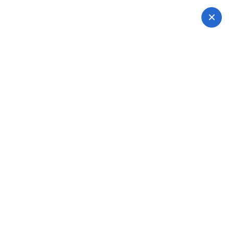
登录平台
✕
皇马巴萨中场球员表现对
比，掌控力差距，战术执行
差异
2026-06-06
唐人博彩论坛
中场表现
精选摘要