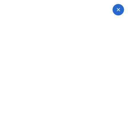
✕
坛
新闻中心
联系我们
登录平台
差异，掌控
唐人博彩论坛
专业 · 信赖 · 安全