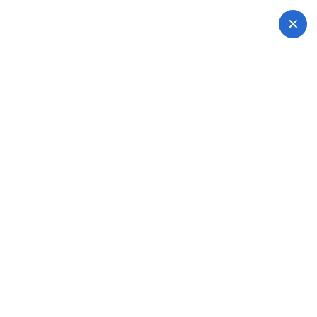
✕
坛
新闻中心
联系我们
登录平台
社交业务用
唐人博彩论坛
专业 · 信赖 · 安全