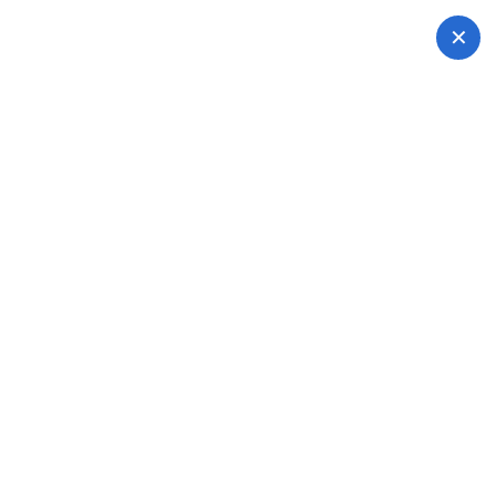
✕
坛
新闻中心
联系我们
登录平台
理
唐人博彩论坛
专业 · 信赖 · 安全
立即注册