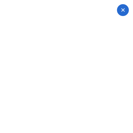
登录平台
✕
标签云列表
按标签聚合浏览相关文章
皇马巴萨中场球员掌控力差异，近期表现对比鲜明