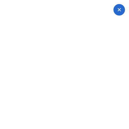
✕
坛
新闻中心
联系我们
登录平台