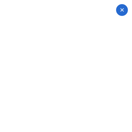
登录平台
✕
标签云列表
按标签聚合浏览相关文章
网红短剧爆款，剧情反转率，高播放数据对比