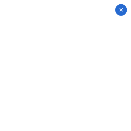
登录平台
✕
标签云列表
按标签聚合浏览相关文章
皇马巴萨中场球员掌控力对比，胜负差距拉大 - 唐人博