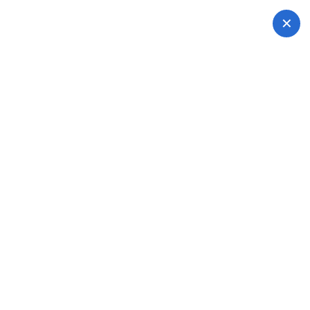
✕
坛
新闻中心
联系我们
登录平台