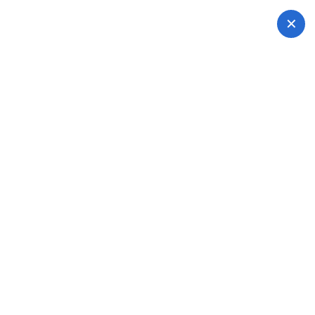
✕
坛
新闻中心
联系我们
登录平台